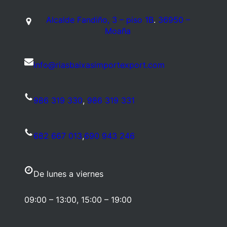
Alcalde Fandiño, 3 – piso 1B
.
36950 –
Moaña
info@riasbaixasimportexport.com
986 319 330
,
986 319 331
682 667 013
,
690 943 246
De lunes a viernes
09:00 – 13:00, 15:00 – 19:00