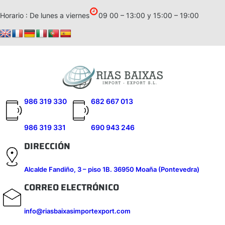
Saltar
Horario : De lunes a viernes
09 00 – 13:00 y 15:00 – 19:00
al
contenido
986 319 330
682 667 013
986 319 331
690 943 246
DIRECCIÓN
Alcalde Fandiño, 3 – piso 1B. 36950 Moaña (Pontevedra)
CORREO ELECTRÓNICO
info@riasbaixasimportexport.com